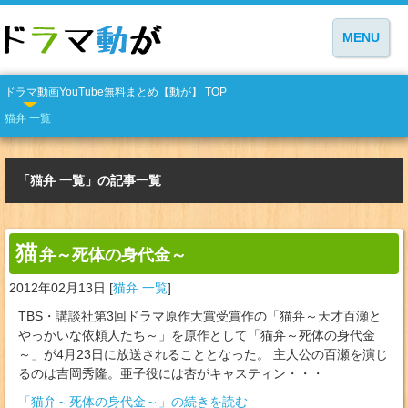
MENU
ドラマ動画YouTube無料まとめ【動が】 TOP
猫弁 一覧
「猫弁 一覧」の記事一覧
猫
弁～死体の身代金～
2012年02月13日
[
猫弁 一覧
]
TBS・講談社第3回ドラマ原作大賞受賞作の「猫弁～天才百瀬と
やっかいな依頼人たち～」を原作として「猫弁～死体の身代金
～」が4月23日に放送されることとなった。 主人公の百瀬を演じ
るのは吉岡秀隆。亜子役には杏がキャスティン・・・
「猫弁～死体の身代金～」の続きを読む