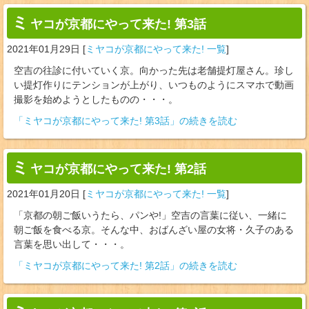
ミ
ヤコが京都にやって来た! 第3話
2021年01月29日
[
ミヤコが京都にやって来た! 一覧
]
空吉の往診に付いていく京。向かった先は老舗提灯屋さん。珍し
い提灯作りにテンションが上がり、いつものようにスマホで動画
撮影を始めようとしたものの・・・。
「ミヤコが京都にやって来た! 第3話」の続きを読む
ミ
ヤコが京都にやって来た! 第2話
2021年01月20日
[
ミヤコが京都にやって来た! 一覧
]
「京都の朝ご飯いうたら、パンや!」空吉の言葉に従い、一緒に
朝ご飯を食べる京。そんな中、おばんざい屋の女将・久子のある
言葉を思い出して・・・。
「ミヤコが京都にやって来た! 第2話」の続きを読む