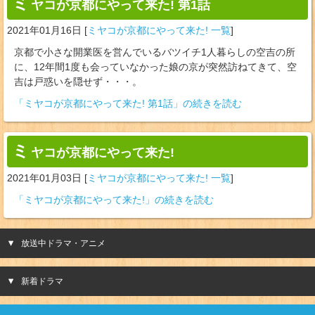
ミ
ヤコが京都にやって来た! 第1話
2021年01月16日
[
ミヤコが京都にやって来た! 一覧
]
京都で小さな開業医を営んでいるバツイチ1人暮らしの空吉の所
に、12年間1度も会っていなかった娘の京が突然訪ねてきて、空
吉は戸惑いを隠せず・・・。
「ミヤコが京都にやって来た! 第1話」の続きを読む
ミ
ヤコが京都にやって来た!
2021年01月03日
[
ミヤコが京都にやって来た! 一覧
]
「ミヤコが京都にやって来た!」の続きを読む
放送中ドラマ・アニメ
新着ドラマ