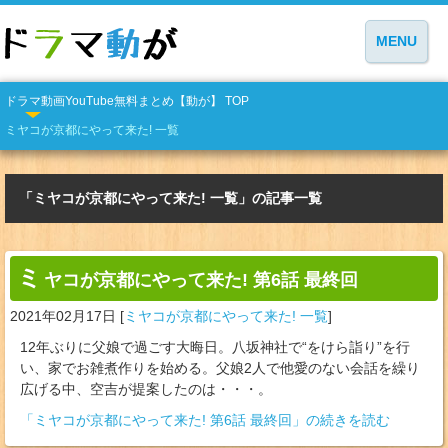
MENU
ドラマ動画YouTube無料まとめ【動が】 TOP
ミヤコが京都にやって来た! 一覧
「ミヤコが京都にやって来た! 一覧」の記事一覧
ミ
ヤコが京都にやって来た! 第6話 最終回
2021年02月17日
[
ミヤコが京都にやって来た! 一覧
]
12年ぶりに父娘で過ごす大晦日。八坂神社で“をけら詣り”を行
い、家でお雑煮作りを始める。父娘2人で他愛のない会話を繰り
広げる中、空吉が提案したのは・・・。
「ミヤコが京都にやって来た! 第6話 最終回」の続きを読む