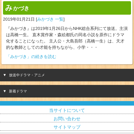
み
かづき
2019年01月21日
[
みかづき 一覧
]
『みかづき』は2019年1月26日からNHK総合系列にて放送。主演
は高橋一生。 直木賞作家・森絵都氏の同名小説を原作にドラマ
化することになった。 主人公・大島吾郎（高橋一生）は、天才
的な教師としての才能を持ちながら、小学・・・
「みかづき」の続きを読む
放送中ドラマ・アニメ
新着ドラマ
当サイトについて
お問い合わせ
サイトマップ