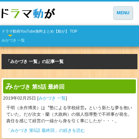
MENU
ドラマ動画YouTube無料まとめ【動が】 TOP
みかづき 一覧
「みかづき 一覧」の記事一覧
み
かづき 第5話 最終回
2019年02月25日
[
みかづき 一覧
]
千明（永作博美）は〝塾による学校経営〟という新たな夢を抱い
ていた。だが次女・蘭（大政絢）の個人指導塾で不祥事が発生。
責任を感じて経営の一線から身を引く事にしたが・・・。
「みかづき 第5話 最終回」の続きを読む