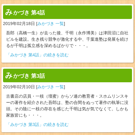
み
かづき 第4話
2019年02月18日
[
みかづき 一覧
]
吾郎（高橋一生）が去った後、千明（永作博美）は津田沼に自社
ビルを建設。生き残り競争が激化する中、千葉進塾は発展を続け
るが千明は孤立感を深めるばかりで・・・。
「みかづき 第4話」の続きを読む
み
かづき 第3話
2019年02月10日
[
みかづき 一覧
]
古書店の店員・一枝（壇蜜）からソ連の教育者・スホムリンスキ
ーの著作を紹介された吾郎は、塾の合間をぬって著作の執筆に没
頭。その陰に一枝の存在を感じた千明は気が気でなくて。しかも
家族皆にも・・・。
「みかづき 第3話」の続きを読む