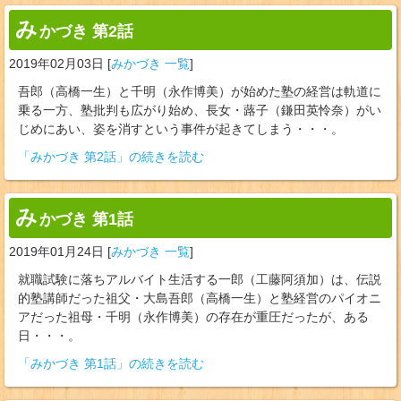
み
かづき 第2話
2019年02月03日
[
みかづき 一覧
]
吾郎（高橋一生）と千明（永作博美）が始めた塾の経営は軌道に
乗る一方、塾批判も広がり始め、長女・蕗子（鎌田英怜奈）がい
じめにあい、姿を消すという事件が起きてしまう・・・。
「みかづき 第2話」の続きを読む
み
かづき 第1話
2019年01月24日
[
みかづき 一覧
]
就職試験に落ちアルバイト生活する一郎（工藤阿須加）は、伝説
的塾講師だった祖父・大島吾郎（高橋一生）と塾経営のパイオニ
アだった祖母・千明（永作博美）の存在が重圧だったが、ある
日・・・。
「みかづき 第1話」の続きを読む