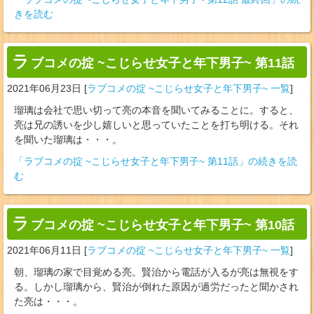
きを読む
ラ
ブコメの掟 ~こじらせ女子と年下男子~ 第11話
2021年06月23日
[
ラブコメの掟 ~こじらせ女子と年下男子~ 一覧
]
瑠璃は会社で思い切って亮の本音を聞いてみることに。すると、
亮は兄の誘いを少し嬉しいと思っていたことを打ち明ける。それ
を聞いた瑠璃は・・・。
「ラブコメの掟 ~こじらせ女子と年下男子~ 第11話」の続きを読
む
ラ
ブコメの掟 ~こじらせ女子と年下男子~ 第10話
2021年06月11日
[
ラブコメの掟 ~こじらせ女子と年下男子~ 一覧
]
朝、瑠璃の家で目覚める亮。賢治から電話が入るが亮は無視をす
る。しかし瑠璃から、賢治が倒れた原因が過労だったと聞かされ
た亮は・・・。