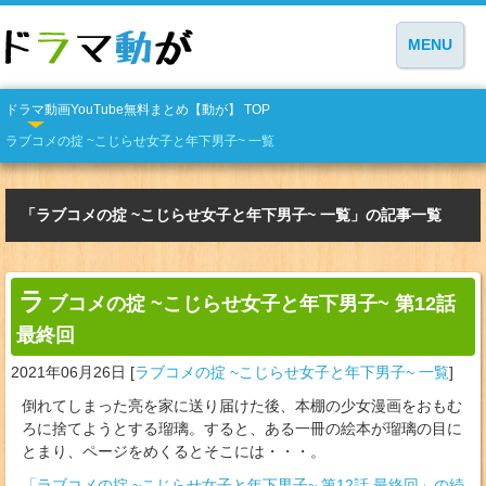
MENU
ドラマ動画YouTube無料まとめ【動が】 TOP
ラブコメの掟 ~こじらせ女子と年下男子~ 一覧
「ラブコメの掟 ~こじらせ女子と年下男子~ 一覧」の記事一覧
ラ
ブコメの掟 ~こじらせ女子と年下男子~ 第12話
最終回
2021年06月26日
[
ラブコメの掟 ~こじらせ女子と年下男子~ 一覧
]
倒れてしまった亮を家に送り届けた後、本棚の少女漫画をおもむ
ろに捨てようとする瑠璃。すると、ある一冊の絵本が瑠璃の目に
とまり、ページをめくるとそこには・・・。
「ラブコメの掟 ~こじらせ女子と年下男子~ 第12話 最終回」の続