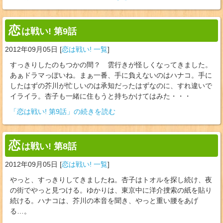
恋
は戦い! 第9話
2012年09月05日
[
恋は戦い! 一覧
]
すっきりしたのもつかの間？ 雲行きが怪しくなってきました。
あぁドラマっぽいね。まぁ一番、手に負えないのはハナコ。手に
したはずの芥川が忙しいのは承知だったはずなのに、すれ違いで
イライラ。杏子も一緒に住もうと持ちかけてはみた・・・
「恋は戦い! 第9話」の続きを読む
恋
は戦い! 第8話
2012年09月05日
[
恋は戦い! 一覧
]
やっと、すっきりしてきましたね。杏子はトオルを探し続け、夜
の街でやっと見つける。ゆかりは、東京中に洋介捜索の紙を貼り
続ける。ハナコは、芥川の本音を聞き、やっと重い腰をあげ
る…。