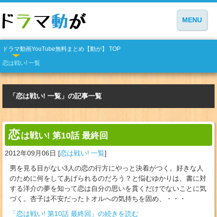
MENU
ドラマ動画YouTube無料まとめ【動が】 TOP
恋は戦い! 一覧
「恋は戦い! 一覧」の記事一覧
恋
は戦い! 第10話 最終回
2012年09月06日
[
恋は戦い! 一覧
]
男を見る目がない3人の恋の行方にやっと決着がつく。好きな人
のために何をしてあげられるのだろう？と悩むゆかりは、書に対
する洋介の夢を知って恋は自分の思いを貫くだけでないことに気
づく。杏子は不安だったトオルへの気持ちを固め、・・・
「恋は戦い! 第10話 最終回」の続きを読む