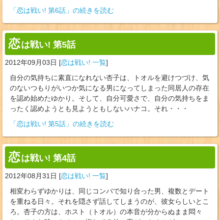
「恋は戦い! 第6話」の続きを読む
恋
は戦い! 第5話
2012年09月03日
[
恋は戦い! 一覧
]
自分の気持ちに素直になれない杏子は、トオルを避けつづけ、気
のないつもりがいつか気になる男になってしまった同居人の存在
を認め始めたゆかり。そして、自分可愛さで、自分の気持ちをま
ったく認めようとも見ようともしないハナコ。それ・・・
「恋は戦い! 第5話」の続きを読む
恋
は戦い! 第4話
2012年08月31日
[
恋は戦い! 一覧
]
相変わらずゆかりは、同じコンパで知り合った男、複数とデート
を重ねる日々。それを隠さず話してしまうのが、彼女らしいとこ
ろ。杏子の方は、ホスト（トオル）の本音が分からぬまま悶々