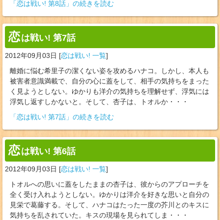
「恋は戦い! 第8話」の続きを読む
恋
は戦い! 第7話
2012年09月03日
[
恋は戦い! 一覧
]
離婚に悩む希里子の潔くない姿を攻めるハナコ。しかし、本人も
被害者意識満載で、自分の心に蓋をして、相手の気持ちをまった
く見ようとしない。ゆかりも洋介の気持ちを理解せず、浮気には
浮気し返すしかないと。そして、杏子は、トオルか・・・
「恋は戦い! 第7話」の続きを読む
恋
は戦い! 第6話
2012年09月03日
[
恋は戦い! 一覧
]
トオルへの思いに蓋をしたままの杏子は、彼からのアプローチを
全く受け入れようとしない。ゆかりは洋介を好きな思いと自分の
見栄で葛藤する。そして、ハナコはたった一度の芥川とのキスに
気持ちを乱されていた。キスの現場を見られてしま・・・