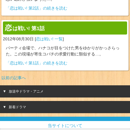
「恋は戦い! 第2話」の続きを読む
恋
は戦い! 第1話
2012年08月30日
[
恋は戦い! 一覧
]
パーティ会場で、ハナコが目をつけた男をゆかりがかっさらっ
た。この現場が寄生コバチの求愛行動に類似する…。
「恋は戦い! 第1話」の続きを読む
以前の記事へ
放送中ドラマ・アニメ
新着ドラマ
当サイトについて