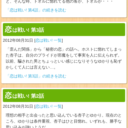
と、そんな時、トオルに惚れてる他の客が、トオルが・・・
「恋は戦い! 第4話」の続きを読む
恋
は戦い! 第3話
2012年08月31日
[
恋は戦い! 一覧
]
「歪んだ関係」から「秘密の恋」の話へ。ホストに惚れてしまっ
た杏子は、自分のプライドが邪魔をして事実を人に伝えられず。
以前、騙された男とちょっといい感じになりそうなゆかりも恥ず
かしくて人には言えない…。
「恋は戦い! 第3話」の続きを読む
恋
は戦い! 第2話
2012年08月31日
[
恋は戦い! 一覧
]
理想の相手と出会ったと思い込んでいる杏子とゆかり。現在のと
ころ、ゆかりは条件重視、杏子はひと目惚れ。いずれも、勝手な
思い込みが強いようだ…。