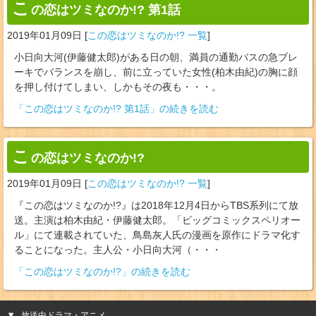
こ
の恋はツミなのか!? 第1話
2019年01月09日
[
この恋はツミなのか!? 一覧
]
小日向大河(伊藤健太郎)がある日の朝、満員の通勤バスの急ブレ
ーキでバランスを崩し、前に立っていた女性(柏木由紀)の胸に顔
を押し付けてしまい、しかもその夜も・・・。
「この恋はツミなのか!? 第1話」の続きを読む
こ
の恋はツミなのか!?
2019年01月09日
[
この恋はツミなのか!? 一覧
]
『この恋はツミなのか!?』は2018年12月4日からTBS系列にて放
送。主演は柏木由紀・伊藤健太郎。「ビッグコミックスペリオー
ル」にて連載されていた、鳥島灰人氏の漫画を原作にドラマ化す
ることになった。主人公・小日向大河（・・・
「この恋はツミなのか!?」の続きを読む
放送中ドラマ・アニメ