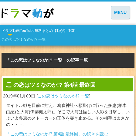
MENU
ドラマ動画YouTube無料まとめ【動が】 TOP
この恋はツミなのか!? 一覧
「この恋はツミなのか!? 一覧」の記事一覧
こ
の恋はツミなのか!? 第4話 最終回
2019年01月09日
[
この恋はツミなのか!? 一覧
]
タイトル戦を目前に控え、鳩森神社へ願掛けに行った多恵(柏木
由紀)と大河(伊藤健太郎)。そこで大河は怪しい人影を目撃し、い
よいよ多恵のストーカーの正体を突き止める。その相手はまさか
の・・・。
「この恋はツミなのか!? 第4話 最終回」の続きを読む