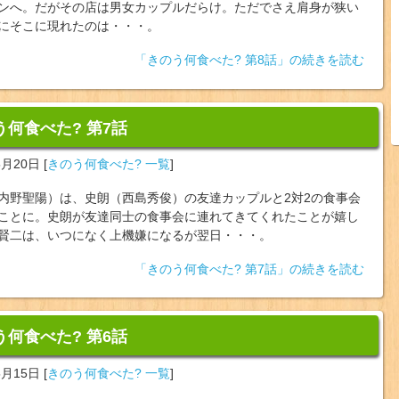
ンへ。だがその店は男女カップルだらけ。ただでさえ肩身が狭い
にそこに現れたのは・・・。
「きのう何食べた? 第8話」の続きを読む
う何食べた? 第7話
5月20日
[
きのう何食べた? 一覧
]
内野聖陽）は、史朗（西島秀俊）の友達カップルと2対2の食事会
ことに。史朗が友達同士の食事会に連れてきてくれたことが嬉し
賢二は、いつになく上機嫌になるが翌日・・・。
「きのう何食べた? 第7話」の続きを読む
う何食べた? 第6話
5月15日
[
きのう何食べた? 一覧
]