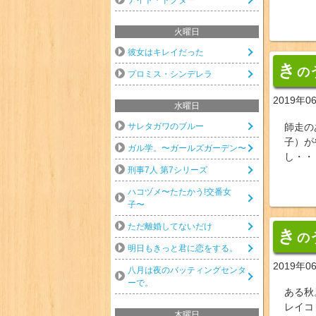
火曜日
彼女はキレイだった
き
の
プロミス・シンデレラ
2019年0
水曜日
サレタガワのブルー
師走の
子）が
ガル学。〜ガールズガーデン〜
し・・
刑事7人 第7シリーズ
ハコヅメ〜たたかう!交番女
子〜
ただ離婚してないだけ
き
の
明日もきっと君に恋をする。
2019年0
八月は夜のバッティングセンタ
ーで。
ある秋
レイコ
木曜日