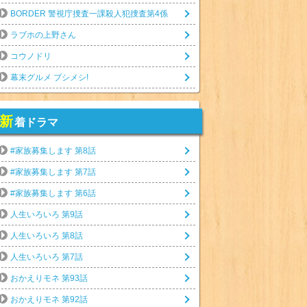
BORDER 警視庁捜査一課殺人犯捜査第4係
ラブホの上野さん
コウノドリ
幕末グルメ ブシメシ!
新
着ドラマ
#家族募集します 第8話
#家族募集します 第7話
#家族募集します 第6話
人生いろいろ 第9話
人生いろいろ 第8話
人生いろいろ 第7話
おかえりモネ 第93話
おかえりモネ 第92話