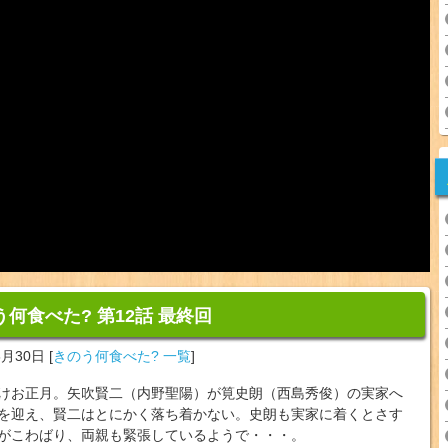
う何食べた? 第12話 最終回
6月30日
[
きのう何食べた? 一覧
]
けお正月。矢吹賢二（内野聖陽）が筧史朗（西島秀俊）の実家へ
を迎え、賢二はとにかく落ち着かない。史朗も実家に着くとさす
がこわばり、両親も緊張しているようで・・・。