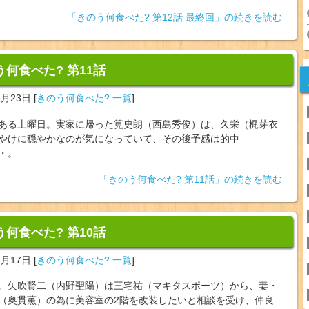
「きのう何食べた? 第12話 最終回」の続きを読む
う何食べた? 第11話
6月23日
[
きのう何食べた? 一覧
]
ある土曜日。実家に帰った筧史朗（西島秀俊）は、久栄（梶芽衣
やけに穏やかなのが気になっていて、その後予感は的中
・。
「きのう何食べた? 第11話」の続きを読む
う何食べた? 第10話
6月17日
[
きのう何食べた? 一覧
]
。矢吹賢二（内野聖陽）は三宅祐（マキタスポーツ）から、妻・
（奥貫薫）の為に美容室の2階を改装したいと相談を受け、仲良