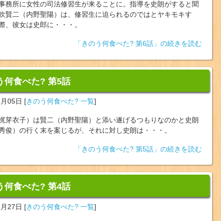
事務所に女性の司法修習生が来ることに。指導を史朗がすると聞
吹賢二（内野聖陽）は、修習生に迫られるのではとヤキモキす
際、彼女は史郎に・・・。
「きのう何食べた? 第6話」の続きを読む
う何食べた? 第5話
5月05日
[
きのう何食べた? 一覧
]
梶芽衣子）は賢二（内野聖陽）と添い遂げるつもりなのかと史朗
秀俊）の行く末を案じるが、それに対し史朗は・・・。
「きのう何食べた? 第5話」の続きを読む
う何食べた? 第4話
4月27日
[
きのう何食べた? 一覧
]