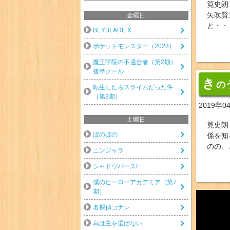
筧史朗
矢吹賢
金曜日
と・・
BEYBLADE X
ポケットモンスター（2023）
魔王学院の不適合者（第2期）
後半クール
き
の
転生したらスライムだった件
（第3期）
2019年0
土曜日
筧史朗
ぼのぼの
係を知
のの、
ニンジャラ
シャドウバースF
僕のヒーローアカデミア（第7
期）
名探偵コナン
烏は主を選ばない