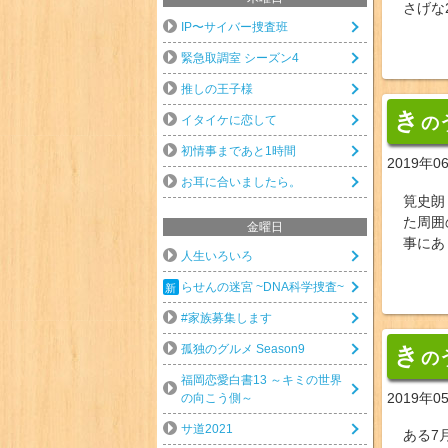
さげな
IP〜サイバー捜査班
緊急取調室 シーズン4
推しの王子様
き
イタイケに恋して
の
初情事まであと1時間
2019年0
お耳に合いましたら。
筧史朗
た周囲
金曜日
事にあ
人生いろいろ
らせんの迷宮 ~DNA科学捜査~
#家族募集します
孤独のグルメ Season9
き
の
福岡恋愛白書13 ～キミの世界
2019年0
の向こう側～
サ道2021
ある7