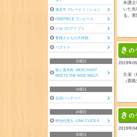
弁護士
いた矢
逃走中 グレートミッション
る。実
ONEPIECE ワンピース
ひみつのアイプリ
夜桜さんちの大作戦
パズドラ
き
の
月曜日
2019年0
狼と香辛料 -MERCHANT
久栄（
MEETS THE WISE WOLF-
（西島
火曜日
忘却バッテリー
水曜日
き
の
時光代理人 -LINK CLICK-II
2019年0
木曜日