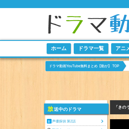
ホーム
ドラマ一覧
アニ
ドラマ動画YouTube無料まとめ【動が】 TOP
「きの
放
送中のドラマ
声優探偵 第2話