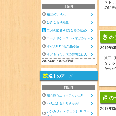
ストラ
土曜日
のに更
精霊の守り人
ひきこもり先生
二月の勝者 -絶対合格の教室-
き
の
コールドケース3 〜真実の扉〜
ボイスII 110緊急指令室
2019年0
ホメられたい僕の妄想ごはん
賢二（
2026/08/07 00:03更新
をする
かった
放
送中のアニメ
日曜日
遊☆戯☆王ゴーラッシュ!!
き
の
わんだふるぷりきゅあ!
2019年0
シンカリオン チェンジ ザ ワー
ルド