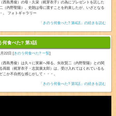
（西島秀俊）の母・久栄（梶芽衣子）の為にプレゼントを託した
二（内野聖陽）。史朗は母に渡すことを約束したが、いざとなる
・。 フォトギャラリー
「きのう何食べた? 第4話」の続きを読む
う何食べた? 第3話
4月22日
[
きのう何食べた? 一覧
]
（西島秀俊）は久々に実家へ帰る。矢吹賢二（内野聖陽）との関
る両親（梶芽衣子・志賀廣太郎）は、受け入れてはくれているも
どこか不自然な感じがして・・・。
「きのう何食べた? 第3話」の続きを読む