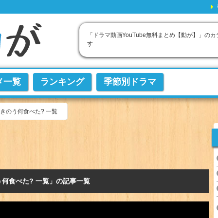
「ドラマ動画YouTube無料まとめ【動が】」の
す
メ一覧
ランキング
季節別ドラマ
きのう何食べた? 一覧
う何食べた? 一覧」の記事一覧