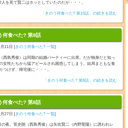
2人を見て賢二はホッとしていたのだが・・・。
「きのう何食べた? 第10話」の続きを読む
う何食べた? 第9話
6月11日
[
きのう何食べた? 一覧
]
（西島秀俊）は同期の結婚パーティーに出席。だが独身だと知っ
の女性たちから猛アピールされ困惑してしまう。結局まともな食
りつけず、帰宅後に・・・。
「きのう何食べた? 第9話」の続きを読む
う何食べた? 第8話
5月27日
[
きのう何食べた? 一覧
]
月の夜。筧史朗（西島秀俊）は矢吹賢二（内野聖陽）に誘われレ