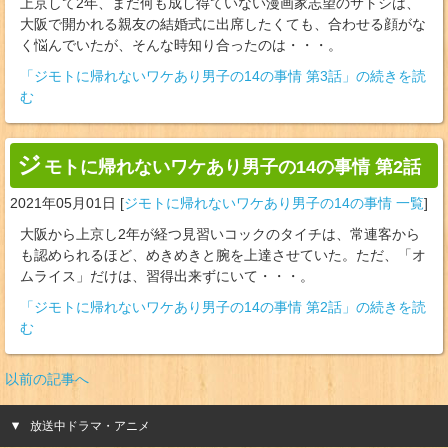
上京して2年、まだ何も成し得ていない漫画家志望のサトシは、
大阪で開かれる親友の結婚式に出席したくても、合わせる顔がな
く悩んでいたが、そんな時知り合ったのは・・・。
「ジモトに帰れないワケあり男子の14の事情 第3話」の続きを読
む
ジ
モトに帰れないワケあり男子の14の事情 第2話
2021年05月01日
[
ジモトに帰れないワケあり男子の14の事情 一覧
]
大阪から上京し2年が経つ見習いコックのタイチは、常連客から
も認められるほど、めきめきと腕を上達させていた。ただ、「オ
ムライス」だけは、習得出来ずにいて・・・。
「ジモトに帰れないワケあり男子の14の事情 第2話」の続きを読
む
以前の記事へ
放送中ドラマ・アニメ