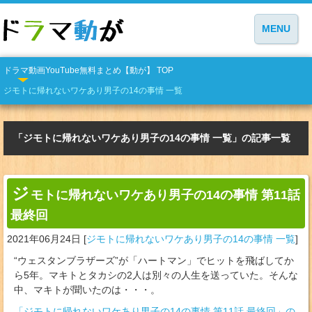
MENU
ドラマ動画YouTube無料まとめ【動が】 TOP
ジモトに帰れないワケあり男子の14の事情 一覧
「ジモトに帰れないワケあり男子の14の事情 一覧」の記事一覧
ジ
モトに帰れないワケあり男子の14の事情 第11話
最終回
2021年06月24日
[
ジモトに帰れないワケあり男子の14の事情 一覧
]
“ウェスタンブラザーズ”が「ハートマン」でヒットを飛ばしてか
ら5年。マキトとタカシの2人は別々の人生を送っていた。そんな
中、マキトが聞いたのは・・・。
「ジモトに帰れないワケあり男子の14の事情 第11話 最終回」の