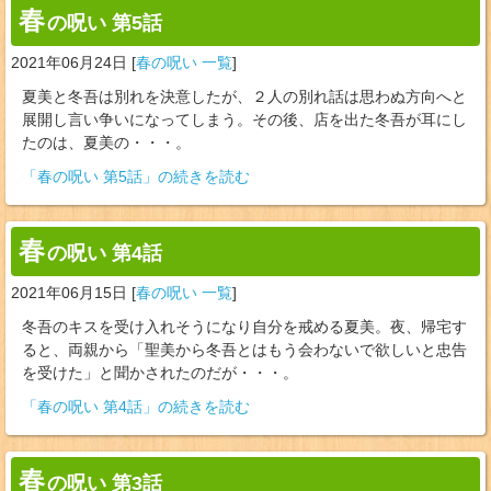
春
の呪い 第5話
2021年06月24日
[
春の呪い 一覧
]
夏美と冬吾は別れを決意したが、２人の別れ話は思わぬ方向へと
展開し言い争いになってしまう。その後、店を出た冬吾が耳にし
たのは、夏美の・・・。
「春の呪い 第5話」の続きを読む
春
の呪い 第4話
2021年06月15日
[
春の呪い 一覧
]
冬吾のキスを受け入れそうになり自分を戒める夏美。夜、帰宅す
ると、両親から「聖美から冬吾とはもう会わないで欲しいと忠告
を受けた」と聞かされたのだが・・・。
「春の呪い 第4話」の続きを読む
春
の呪い 第3話