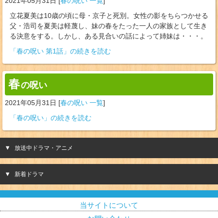
2021年05月31日
[
春の呪い 一覧
]
立花夏美は10歳の頃に母・京子と死別。女性の影をちらつかせる
父・浩司を夏美は軽蔑し、妹の春をたった一人の家族として生き
る決意をする。しかし、ある見合いの話によって姉妹は・・・。
「春の呪い 第1話」の続きを読む
春
の呪い
2021年05月31日
[
春の呪い 一覧
]
「春の呪い」の続きを読む
放送中ドラマ・アニメ
新着ドラマ
当サイトについて