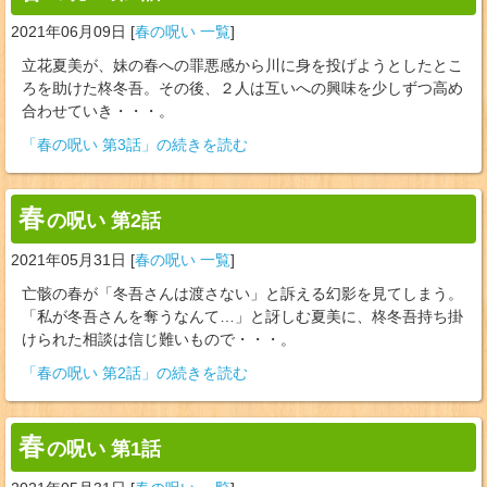
2021年06月09日
[
春の呪い 一覧
]
立花夏美が、妹の春への罪悪感から川に身を投げようとしたとこ
ろを助けた柊冬吾。その後、２人は互いへの興味を少しずつ高め
合わせていき・・・。
「春の呪い 第3話」の続きを読む
春
の呪い 第2話
2021年05月31日
[
春の呪い 一覧
]
亡骸の春が「冬吾さんは渡さない」と訴える幻影を見てしまう。
「私が冬吾さんを奪うなんて…」と訝しむ夏美に、柊冬吾持ち掛
けられた相談は信じ難いもので・・・。
「春の呪い 第2話」の続きを読む
春
の呪い 第1話