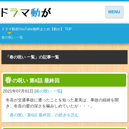
MENU
ドラマ動画YouTube無料まとめ【動が】 TOP
春の呪い 一覧
「春の呪い 一覧」の記事一覧
春
の呪い 第6話 最終回
2021年07月01日
[
春の呪い 一覧
]
冬吾が交通事故に遭ったことを知った夏美は、事故の経緯を聞
き、冬吾の愛の深さを噛みしめていたが・・・。
「春の呪い 第6話 最終回」の続きを読む