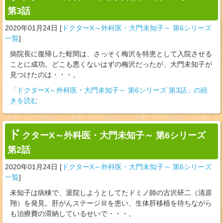
第3話
2020年01月24日
[
ドクターX～外科医・大門未知子～ 第6シリーズ
一覧
]
病院長に復帰した蛭間は、さっそく梅沢を特患として入院させる
ことに成功。どこも悪くないはずの梅沢だったが、大門未知子が
見つけたのは・・・。
「ドクターX～外科医・大門未知子～ 第6シリーズ 第3話」の続
きを読む
ド
クターX～外科医・大門未知子～ 第6シリーズ
第2話
2020年01月24日
[
ドクターX～外科医・大門未知子～ 第6シリーズ
一覧
]
未知子は病棟で、退院しようとしてたドミノ師の古沢研二（清原
翔）を発見。肝がんステージⅢを患い、生体肝移植を待ちながら
も治療費の滞納しているせいで・・・。