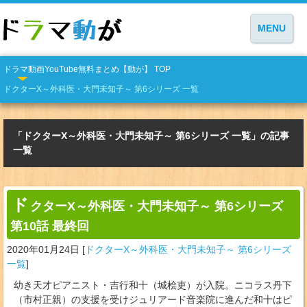
MENU
ドラマ動画YouTube無料まとめ【動が】 TOP
ドクターX～外科医・大門未知子～ 第6シリーズ 一覧
「ドクターX～外科医・大門未知子～ 第6シリーズ 一覧」の記事
一覧
ド
クターX～外科医・大門未知子～ 第6シリーズ
第10話 最終回
2020年01月24日
[
ドクターX～外科医・大門未知子～ 第6シリーズ
一覧
]
幼き天才ピアニスト・吉行和十（城桧吏）が入院。ニコラス丹下
（市村正親）の支援を受けジュリアード音楽院に進んだ和十はピ