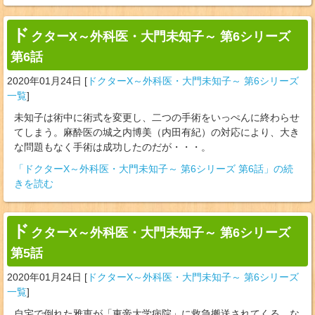
ド
クターX～外科医・大門未知子～ 第6シリーズ
第6話
2020年01月24日
[
ドクターX～外科医・大門未知子～ 第6シリーズ
一覧
]
未知子は術中に術式を変更し、二つの手術をいっぺんに終わらせ
てしまう。麻酔医の城之内博美（内田有紀）の対応により、大き
な問題もなく手術は成功したのだが・・・。
「ドクターX～外科医・大門未知子～ 第6シリーズ 第6話」の続
きを読む
ド
クターX～外科医・大門未知子～ 第6シリーズ
第5話
2020年01月24日
[
ドクターX～外科医・大門未知子～ 第6シリーズ
一覧
]
自宅で倒れた雅恵が「東帝大学病院」に救急搬送されてくる。な