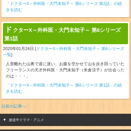
「ドクターX～外科医・大門未知子～ 第6シリーズ 第2話」の続
きを読む
ド
クターX～外科医・大門未知子～ 第6シリーズ
第1話
2020年01月24日
[
ドクターX～外科医・大門未知子～ 第6シリーズ
一覧
]
人里離れた山奥で道に迷い、お腹を空かせて山を歩き回っていた
フリーランスの天才外科医・大門未知子（米倉涼子）が出会った
のは・・・。
「ドクターX～外科医・大門未知子～ 第6シリーズ 第1話」の続
きを読む
以前の記事へ
放送中ドラマ・アニメ