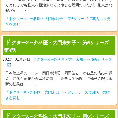
んとしてでも雅恵を根治させろと命じる蛭間だったが、雅恵はな
ぜだか・・・。
「ドクターX～外科医・大門未知子～ 第6シリーズ 第5話」の続
きを読む
ド
クターX～外科医・大門未知子～ 第6シリーズ
第4話
2020年01月24日
[
ドクターX～外科医・大門未知子～ 第6シリーズ
一覧
]
日本陸上界のエース・四日市清昭（岡田健史）が右足の痛みを訴
え、強化合宿先から緊急帰国。「東帝大学病院」に極秘入院し診
断の結果は・・・。
「ドクターX～外科医・大門未知子～ 第6シリーズ 第4話」の続
きを読む
ド
クターX～外科医・大門未知子～ 第6シリーズ