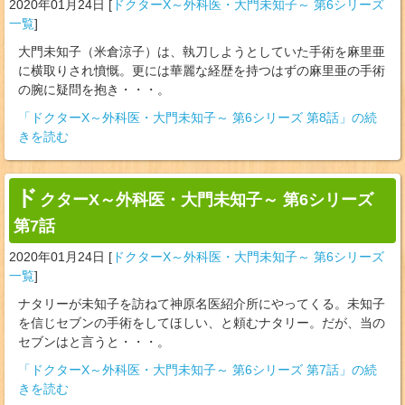
2020年01月24日
[
ドクターX～外科医・大門未知子～ 第6シリーズ
一覧
]
大門未知子（米倉涼子）は、執刀しようとしていた手術を麻里亜
に横取りされ憤慨。更には華麗な経歴を持つはずの麻里亜の手術
の腕に疑問を抱き・・・。
「ドクターX～外科医・大門未知子～ 第6シリーズ 第8話」の続
きを読む
ド
クターX～外科医・大門未知子～ 第6シリーズ
第7話
2020年01月24日
[
ドクターX～外科医・大門未知子～ 第6シリーズ
一覧
]
ナタリーが未知子を訪ねて神原名医紹介所にやってくる。未知子
を信じセブンの手術をしてほしい、と頼むナタリー。だが、当の
セブンはと言うと・・・。
「ドクターX～外科医・大門未知子～ 第6シリーズ 第7話」の続
きを読む