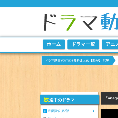
ホーム
ドラマ一覧
アニ
ドラマ動画YouTube無料まとめ【動が】 TOP
「ane
放
送中のドラマ
声優探偵 第2話