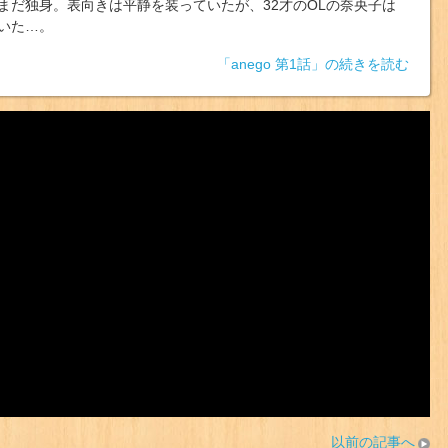
まだ独身。表向きは平静を装っていたが、32才のOLの奈央子は
いた…。
「anego 第1話」の続きを読む
以前の記事へ