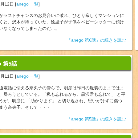
1月12日
[
anego 一覧
]
がラストチャンスのお見合いに破れ、ひとり寂しくマンションに
くと、沢木が待っていた。絵里子が子供をベビーシッターに預け
いなくなってしまったのだ…。
「anego 第6話」の続きを読む
o 第5話
1月11日
[
anego 一覧
]
迫電話に怯える奈央子の傍らで、明彦は昨日の服装のままではま
、帰ろうとしている。「私も忘れるから、黒沢君も忘れて」 と平
うが、明彦に 「助かります」 と切り返され、思いがけずに傷つ
まう奈央子。そして・・・
「anego 第5話」の続きを読む