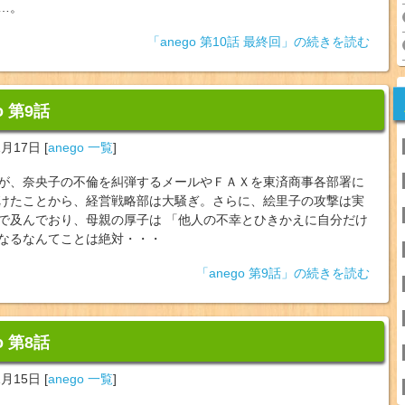
…。
「anego 第10話 最終回」の続きを読む
o 第9話
1月17日
[
anego 一覧
]
が、奈央子の不倫を糾弾するメールやＦＡＸを東済商事各部署に
けたことから、経営戦略部は大騒ぎ。さらに、絵里子の攻撃は実
で及んでおり、母親の厚子は 「他人の不幸とひきかえに自分だけ
なるなんてことは絶対・・・
「anego 第9話」の続きを読む
o 第8話
1月15日
[
anego 一覧
]