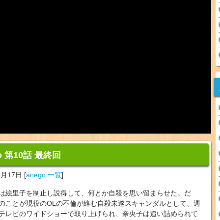
o 第10話 最終回
1月17日
[
anego 一覧
]
は絵里子を制止し説得して、何とか自殺を思い留まらせた。だ
のことが現役のOLの不倫が絡む自殺未遂スキャンダルとして、週
テレビのワイドショーで取り上げられ、奈央子は追い詰められて