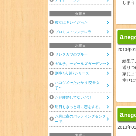
しまう
火曜日
彼女はキレイだった
プロミス・シンデレラ
a
neg
水曜日
2013年0
サレタガワのブルー
絵里子
ガル学。〜ガールズガーデン〜
送りつ
刑事7人 第7シリーズ
家にま
幸せに
ハコヅメ〜たたかう!交番女
子〜
ただ離婚してないだけ
明日もきっと君に恋をする。
a
neg
八月は夜のバッティングセンタ
ーで。
2013年0
木曜日