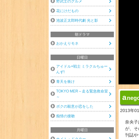
野武士のグルメ
花にけだもの
池波正太郎時代劇 光と影
朝ドラマ
おかえりモネ
日曜日
アイドル×戦士 ミラクルちゅー
んず!
青天を衝け
TOKYO MER～走る緊急救命室
a
～
neg
ボクの殺意が恋をした
2013年0
痴情の接吻
奈央子
が、そ
月曜日
刊誌や
ナイト・ドクター