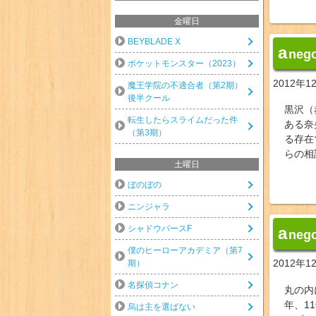
金曜日
BEYBLADE X
a
neg
ポケットモンスター（2023）
2012年1
魔王学院の不適合者（第2期）
後半クール
黒沢（
転生したらスライムだった件
ある奈
（第3期）
る存在
らの相
土曜日
ぼのぼの
ニンジャラ
シャドウバースF
a
neg
僕のヒーローアカデミア（第7
2012年1
期）
名探偵コナン
丸の内
年、1
烏は主を選ばない