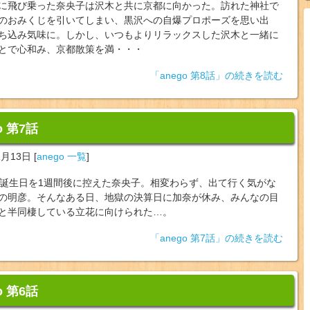
に飛び乗った奈央子は沢木と共に京都に向かった。訪れた神社で
のおみくじを引いてしまい、黒沢への自爆プロポーズを思い出
ち込み気味に。しかし、いつもよりリラックスした沢木と一緒に
とで心和み、京都散策を満・・・
「anego 第8話」の続きを読む
o 第7話
1月13日
[
anego 一覧
]
の誕生日を1週間後に控えた奈央子。相変わらず、出て行く気がな
の明彦。そんなある日、地獄の決算日に加奈が休み、みんなの目
と半同棲している立花に向けられた…。
「anego 第7話」の続きを読む
o 第6話