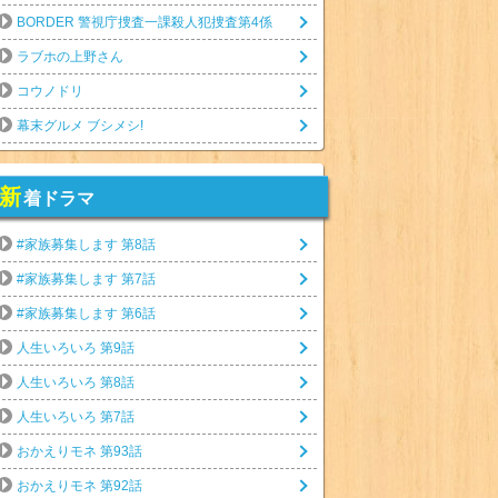
BORDER 警視庁捜査一課殺人犯捜査第4係
ラブホの上野さん
コウノドリ
幕末グルメ ブシメシ!
新
着ドラマ
#家族募集します 第8話
#家族募集します 第7話
#家族募集します 第6話
人生いろいろ 第9話
人生いろいろ 第8話
人生いろいろ 第7話
おかえりモネ 第93話
おかえりモネ 第92話