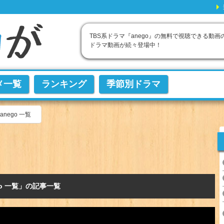
TBS系ドラマ『anego』の無料で視聴できる動
ドラマ動画が続々登場中！
メ一覧
ランキング
季節別ドラマ
anego 一覧
go 一覧」の記事一覧