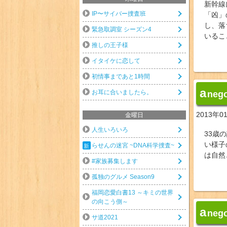
新幹線
IP〜サイバー捜査班
「凶」
し、落
緊急取調室 シーズン4
いるこ
推しの王子様
イタイケに恋して
初情事まであと1時間
a
お耳に合いましたら。
neg
2013年0
金曜日
人生いろいろ
33歳
い様子
らせんの迷宮 ~DNA科学捜査~
は自然
#家族募集します
孤独のグルメ Season9
福岡恋愛白書13 ～キミの世界
の向こう側～
a
neg
サ道2021