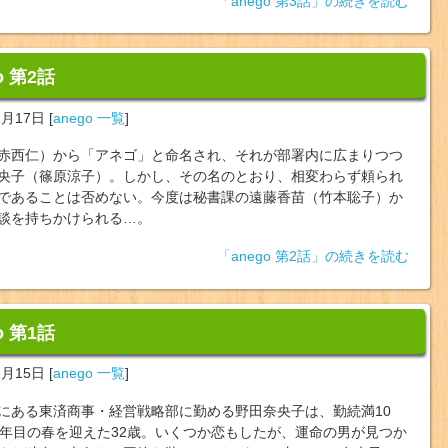
「anego 第3話」の続きを読む
o 第2話
2月17日
[
anego 一覧
]
赤西仁）から「アネゴ」と命名され、それが部署内に広まりつつ
央子（篠原涼子）。しかし、その名のとおり、相変わらず頼られ
であることは否めない。今度は秘書課の遠藤香苗（竹本聡子）か
談を持ちかけられる…。
「anego 第2話」の続きを読む
o 第1話
2月15日
[
anego 一覧
]
にある東済商事・経営戦略部に勤める野田奈央子は、勤続満10
1年目の春を迎えた32歳。いくつか恋もしたが、運命の男が見つか