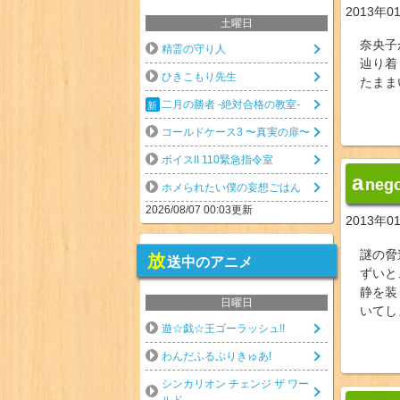
2013年0
土曜日
奈央子
精霊の守り人
辿り着
ひきこもり先生
たまま
二月の勝者 -絶対合格の教室-
コールドケース3 〜真実の扉〜
ボイスII 110緊急指令室
a
neg
ホメられたい僕の妄想ごはん
2026/08/07 00:03更新
2013年0
謎の脅
放
送中のアニメ
ずいと
静を装
日曜日
いてし
遊☆戯☆王ゴーラッシュ!!
わんだふるぷりきゅあ!
シンカリオン チェンジ ザ ワー
ルド