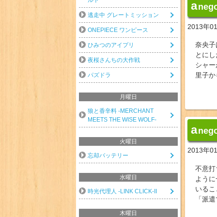
a
neg
逃走中 グレートミッション
2013年0
ONEPIECE ワンピース
奈央子
ひみつのアイプリ
とにし
夜桜さんちの大作戦
シャー
里子か
パズドラ
月曜日
狼と香辛料 -MERCHANT
MEETS THE WISE WOLF-
a
neg
火曜日
2013年0
忘却バッテリー
不意打
水曜日
ように
いるこ
時光代理人 -LINK CLICK-II
「派遣
木曜日