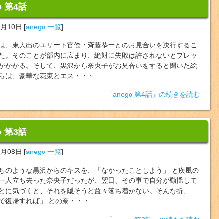
o 第4話
1月10日
[
anego 一覧
]
は、東大出のエリート官僚・斉藤恭一とのお見合いを決行するこ
た。そのことが部内に広まり、絶対に失敗は許されないとプレッ
がかかる。そして、黒沢から奈央子がお見合いをすると聞いた絵
らは、豪華な花束とエス・・・
「anego 第4話」の続きを読む
o 第3話
1月08日
[
anego 一覧
]
ちのような黒沢からのキスを、「なかったことしよう」 と疾風の
一人立ち去った奈央子だったが、翌日、その事で自分が動揺して
とに気づくと、それを隠そうと益々落ち着かない。そんな折、
で復帰すれば」 との奈・・・