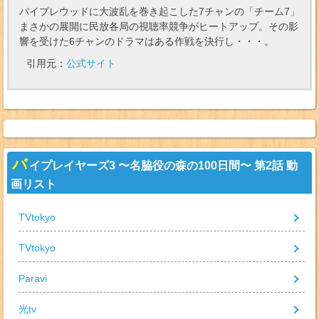
バイプレウッドに大波乱を巻き起こした7チャンの「チーム7」
まさかの展開に民放各局の視聴率競争がヒートアップ。その影
響を受けた6チャンのドラマはある作戦を決行し・・・。
引用元：
公式サイト
バ
イプレイヤーズ3 〜名脇役の森の100日間〜 第2話 動
画リスト
TVtokyo
TVtokyo
Paravi
光tv