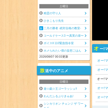
土曜日
精霊の守り人
ひきこもり先生
二月の勝者 -絶対合格の教室-
コールドケース3 〜真実の扉〜
ボイスII 110緊急指令室
オ
ー!
ホメられたい僕の妄想ごはん
2026/08/07 00:03更新
オー!
オー!
放
送中のアニメ
オー!
日曜日
オー!
遊☆戯☆王ゴーラッシュ!!
わんだふるぷりきゅあ!
オー!
シンカリオン チェンジ ザ ワー
ルド