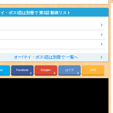
マイ・ボス!恋は別冊で 第3話 動画リスト
オー!マイ・ボス!恋は別冊で 一覧へ
ter
Facebook
Google+
はてブ
RSS
0
0
0