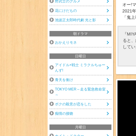
野武士のグルメ
オー!
花にけだもの
2021
「鬼上
池波正太郎時代劇 光と影
『MI
朝ドラマ
ると、
おかえりモネ
してい
日曜日
アイドル×戦士 ミラクルちゅー
んず!
青天を衝け
TOKYO MER～走る緊急救命室
～
ボクの殺意が恋をした
痴情の接吻
月曜日
ナイト・ドクター