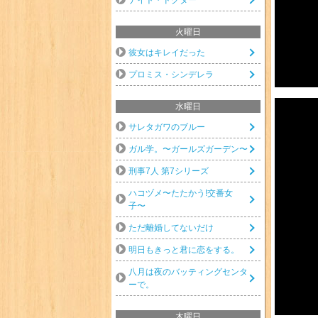
火曜日
彼女はキレイだった
プロミス・シンデレラ
水曜日
サレタガワのブルー
ガル学。〜ガールズガーデン〜
刑事7人 第7シリーズ
ハコヅメ〜たたかう!交番女
子〜
ただ離婚してないだけ
明日もきっと君に恋をする。
八月は夜のバッティングセンタ
ーで。
木曜日