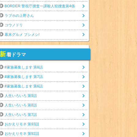
BORDER 警視庁捜査一課殺人犯捜査第4係
ラブホの上野さん
コウノドリ
幕末グルメ ブシメシ!
新
着ドラマ
#家族募集します 第8話
#家族募集します 第7話
#家族募集します 第6話
人生いろいろ 第9話
人生いろいろ 第8話
人生いろいろ 第7話
おかえりモネ 第93話
おかえりモネ 第92話