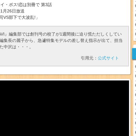
マイ・ボス!恋は別冊で 第3話
年1月26日放送
司VS部下で大波乱!」
YAVI』編集部では創刊号の校了が1週間後に迫り慌ただしくしてい
編集長の麗子から、急遽特集モデルの差し替え指示が出て、担当
た中沢は・・・。
引用元：
公式サイト