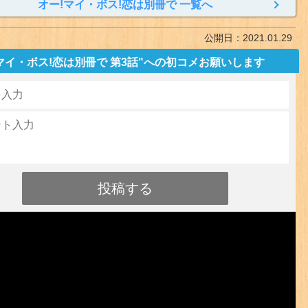
オー!マイ・ボス!恋は別冊で 一覧へ
公開日：
2021.01.29
マイ・ボス!恋は別冊で 第3話"への初コメお願いします