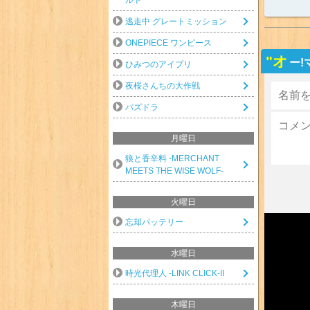
逃走中 グレートミッション
ONEPIECE ワンピース
"オ
ー!
ひみつのアイプリ
夜桜さんちの大作戦
パズドラ
月曜日
狼と香辛料 -MERCHANT
MEETS THE WISE WOLF-
火曜日
忘却バッテリー
水曜日
時光代理人 -LINK CLICK-II
木曜日