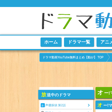
ホーム
ドラマ一覧
アニ
ドラマ動画YouTube無料まとめ【動が】 TOP
オ
ー!
放
送中のドラマ
オ
ー!
声優探偵 第2話