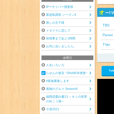
IP〜サイバー捜査班
オ
ー!
緊急取調室 シーズン4
推しの王子様
TBS
イタイケに恋して
Paravi
初情事まであと1時間
TVer
お耳に合いましたら。
金曜日
人生いろいろ
Twit
らせんの迷宮 ~DNA科学捜査~
#家族募集します
孤独のグルメ Season9
福岡恋愛白書13 ～キミの世界
の向こう側～
サ道2021