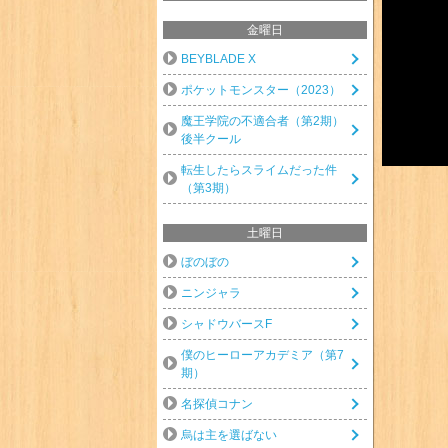
金曜日
BEYBLADE X
ポケットモンスター（2023）
魔王学院の不適合者（第2期）
後半クール
転生したらスライムだった件
（第3期）
土曜日
ぼのぼの
ニンジャラ
シャドウバースF
僕のヒーローアカデミア（第7
期）
名探偵コナン
烏は主を選ばない