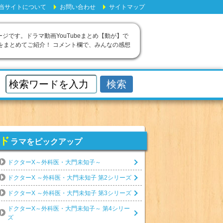
当サイトについて
お問い合わせ
サイトマップ
ージです。ドラマ動画YouTubeまとめ【動が】で
をまとめてご紹介！ コメント欄で、みんなの感想
ド
ラマをピックアップ
ドクターX～外科医・大門未知子～
ドクターX ～外科医・大門未知子 第2シリーズ
ドクターX ～外科医・大門未知子 第3シリーズ
ドクターX～外科医・大門未知子～ 第4シリー
ズ