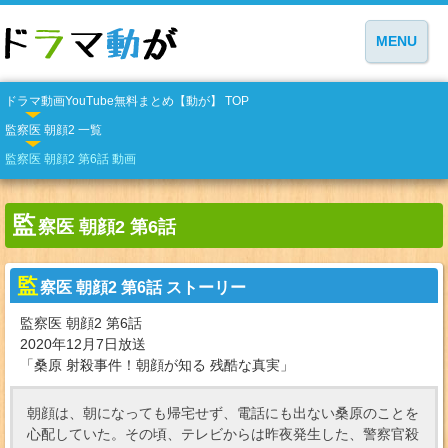
MENU
ドラマ動画YouTube無料まとめ【動が】 TOP
監察医 朝顔2 一覧
監察医 朝顔2 第6話 動画
監
察医 朝顔2 第6話
監
察医 朝顔2 第6話 ストーリー
監察医 朝顔2 第6話
2020年12月7日放送
「桑原 射殺事件！朝顔が知る 残酷な真実」
朝顔は、朝になっても帰宅せず、電話にも出ない桑原のことを
心配していた。その頃、テレビからは昨夜発生した、警察官殺