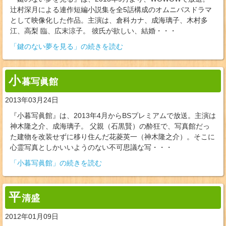
辻村深月による連作短編小説集を全5話構成のオムニバスドラマ
として映像化した作品。主演は、倉科カナ、成海璃子、木村多
江、高梨 臨、広末涼子。 彼氏が欲しい、結婚・・・
「鍵のない夢を見る」の続きを読む
小
暮写眞館
2013年03月24日
『小暮写眞館』は、2013年4月からBSプレミアムで放送。主演は
神木隆之介、成海璃子。 父親（石黒賢）の酔狂で、写真館だっ
た建物を改装せずに移り住んだ花菱英一（神木隆之介）。そこに
心霊写真としかいいようのない不可思議な写・・・
「小暮写眞館」の続きを読む
平
清盛
2012年01月09日