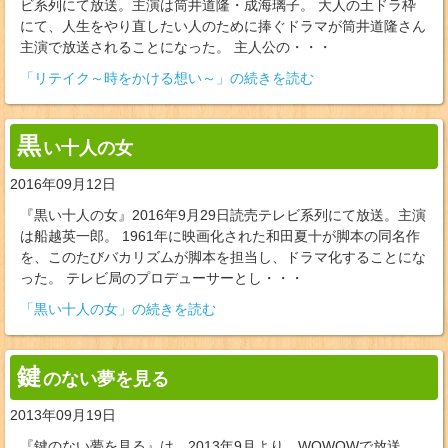
ビ系列にて放送。主演は筒井道隆・成海璃子。 大人の土ドラ枠
にて、人生をやり直したい人のために捧ぐドラマが筒井道隆さん
主演で放送されることになった。 主人公の・・・
「リテイク～時をかける想い～」の続きを読む
黒
い十人の女
2016年09月12日
『黒い十人の女』2016年9月29日読売テレビ系列にて放送。主演
は船越英一郎。 1961年に映画化された和田夏十が脚本の同名作
を、このたびバカリズムが脚本を担当し、ドラマ化することにな
った。 テレビ局のプロデューサーとし・・・
「黒い十人の女」の続きを読む
鍵
のない夢を見る
2013年09月19日
『鍵のない夢を見る』は、2013年9月より、WOWOWで放送。