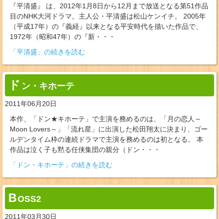
『平清盛』 は、2012年1月8日から12月まで放送となる第51作品
目のNHK大河ドラマ。主人公・平清盛は松山ケンイチ。 2005年
（平成17年）の『義経』以来となる平安時代を描いた作品で、
1972年（昭和47年）の『新・・・
「平清盛」の続きを読む
ド
ン・キホーテ
2011年06月20日
本作、「ドン★キホーテ」で主演を務めるのは、「月の恋人～
Moon Lovers～」「流れ星」に出演した松田翔太に決まり、ゴー
ルデンタイム枠の連続ドラマで主演を務めるのは初となる。 本
作品は泣く子も黙る任侠集団の親分（ドン・・・
「ドン・キホーテ」の続きを読む
B
OSS2
2011年03月30日