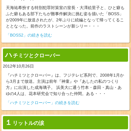
天海祐希扮する特別犯罪対策室の室長・大澤絵里子と、ひと癖も
ふた癖もある部下たちが難事件解決に挑む姿を描いた「BOSS」
が2009年に放送されたが、2年ぶりに続編となって帰ってくるこ
ととなった。前作のラストシーンが新シリー・・・
「BOSS2」の続きを読む
ハ
チミツとクローバー
2012年10月26日
『ハチミツとクローバー』は、フジテレビ系列で、2008年1月か
ら3月まで放送。主演は前年『神童』や『あしたの私のつくり
方』に出演した成海璃子。 浜美大に通う竹本・森田・真山・あ
ゆの4人は、花本研究会で知り合った仲間。ある・・・
「ハチミツとクローバー」の続きを読む
１
リットルの涙