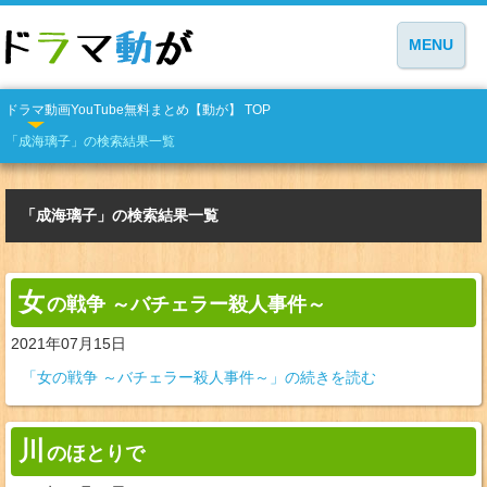
MENU
ドラマ動画YouTube無料まとめ【動が】 TOP
「成海璃子」の検索結果一覧
「成海璃子」の検索結果一覧
女
の戦争 ～バチェラー殺人事件～
2021年07月15日
「女の戦争 ～バチェラー殺人事件～」の続きを読む
川
のほとりで