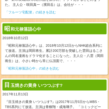
た。 主人公・咲田真一（濱田岳）は、会社が・・・
「フルーツ宅配便」の続きを読む
昭
和元禄落語心中
2018年10月12日
『昭和元禄落語心中』は、2018年10月12日からNHK総合系列に
て放送。主演は岡田将生。累計200万部を突破した雲田はるこさ
んの同名漫画をドラマ化することになった。主人公・八雲（岡田
将生）は、小さい時から常に仏頂面で、・・・
「昭和元禄落語心中」の続きを読む
目
玉焼きの黄身 いつつぶす?
2017年11月13日
『目玉焼きの黄身 いつつぶす?』は2017年11月5日からMBS・
TBS系列にて放送。主演は青柳翔・成海璃子。 「コミックビー