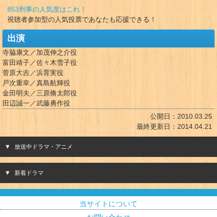
853刑事の人気度はこれ！
視聴者参加型の人気投票であなたも応援できる！
出演
寺脇康文／加茂伸之介役
富田靖子／佐々木雪子役
菅原大吉／浜育実役
戸次重幸／真島航輝役
金田明夫／三原脩太郎役
田辺誠一／武藤勇作役
公開日：
2010.03.25
最終更新日：
2014.04.21
放送中ドラマ・アニメ
新着ドラマ
当サイトについて