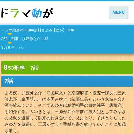
MENU
ドラマ動画YouTube無料まとめ【動が】 TOP
853～刑事・加茂伸之介 一覧
853刑事 7話
8
53刑事 7話
7話
ある夜、加茂伸之介（寺脇康文）と京都府警・捜査一課長の三原
脩太郎（金田明夫）は本田みゆき（佐藤仁美）という女性を交え
酒を飲んでいた。そこでみゆきは結婚相手の白井純平（唐橋充）
を紹介する。みゆきとは、三原が２０年前に殺人犯としてみゆき
の父親を逮捕して以来の付き合いで、父ひとり、子ひとりだった
みゆきを気遣い、三原がずっと手紙を書き続けていたことに加茂
は驚く。