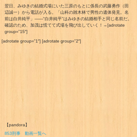
翌日、みゆきの結婚式場にいた三原のもとに係長の武藤勇作（田
辺誠一）から電話が入る。「山科の雑木林で男性の遺体発見。名
前は白井純平」――“白井純平”はみゆきの結婚相手と同じ名前だ。
確認のため、加茂は慌てて式場を飛び出していく！→[adrotate
group=”15″]
[adrotate group=”1″] [adrotate group=”2″]
【pandora】
853刑事 動画一覧へ